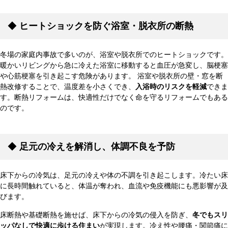
◆
ヒートショックを防ぐ浴室・脱衣所の断熱
冬場の家庭内事故で多いのが、浴室や脱衣所でのヒートショックです。
暖かいリビングから急に冷えた浴室に移動すると血圧が急変し、脳梗塞
や心筋梗塞を引き起こす危険があります。 浴室や脱衣所の壁・窓を断
熱改修することで、温度差を小さくでき、
入浴時のリスクを軽減
できま
す。断熱リフォームは、快適性だけでなく命を守るリフォームでもある
のです。
◆
足元の冷えを解消し、体調不良を予防
床下からの冷気は、足元の冷えや体の不調を引き起こします。冷たい床
に長時間触れていると、体温が奪われ、血流や免疫機能にも悪影響が及
びます。
床断熱や基礎断熱を施せば、床下からの冷気の侵入を防ぎ、
冬でもスリ
ッパなしで快適に歩ける住まい
が実現します。冷え性や腰痛・関節痛に