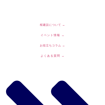
コ
ン
テ
ン
ツ
桜建設について →
に
イベント情報 →
ス
キ
お役立ちコラム →
ッ
プ
よくある質問 →