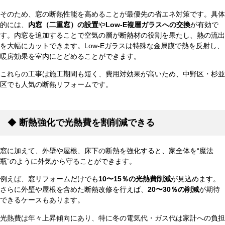
そのため、窓の断熱性能を高めることが最優先の省エネ対策です。具体
的には、
内窓（二重窓）の設置
や
Low-E
複層ガラスへの交換
が有効で
す。内窓を追加することで空気の層が断熱材の役割を果たし、熱の流出
を大幅にカットできます。Low-Eガラスは特殊な金属膜で熱を反射し、
暖房効果を室内にとどめることができます。
これらの工事は施工期間も短く、費用対効果が高いため、中野区・杉並
区でも人気の断熱リフォームです。
◆
断熱強化で光熱費を割削減できる
窓に加えて、外壁や屋根、床下の断熱を強化すると、家全体を“魔法
瓶”のように外気から守ることができます。
例えば、窓リフォームだけでも
10〜15
％の光熱費削減
が見込めます。
さらに外壁や屋根を含めた断熱改修を行えば、
20〜30
％の削減
が期待
できるケースもあります。
光熱費は年々上昇傾向にあり、特に冬の電気代・ガス代は家計への負担