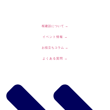
コ
ン
テ
ン
ツ
桜建設について →
に
イベント情報 →
ス
キ
お役立ちコラム →
ッ
プ
よくある質問 →