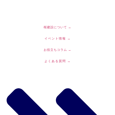
コ
ン
テ
ン
ツ
桜建設について →
に
イベント情報 →
ス
キ
お役立ちコラム →
ッ
プ
よくある質問 →