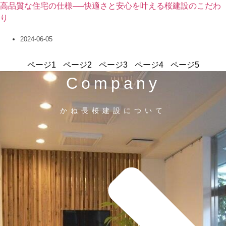
高品質な住宅の仕様──快適さと安心を叶える桜建設のこだわ
り
2024-06-05
ページ
1
ページ
2
ページ
3
ページ
4
ページ
5
Company
かね長桜建設について