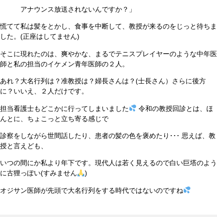
アナウンス放送されないんですか？」
慌てて私は髪をとかし、食事を中断して、教授が来るのをじっと待ちま
した。(正座はしてません)
そこに現れたのは、爽やかな、まるでテニスプレイヤーのような中年医
師と私の担当のイケメン青年医師の２人。
あれ？大名行列は？准教授は？婦長さんは？(士長さん）さらに後方
に？いいえ、２人だけです。
担当看護士もどこかに行ってしまいました
令和の教授回診とは、ほ
んとに、ちょこっと立ち寄る感じで
診察をしながら世間話したり、患者の髪の色を褒めたり･･･ 思えば、教
授と言えども、
いつの間にか私より年下です。現代人は若く見えるので白い巨塔のよう
に古狸っぽい(すみません
)
オジサン医師が先頭で大名行列をする時代ではないのですね