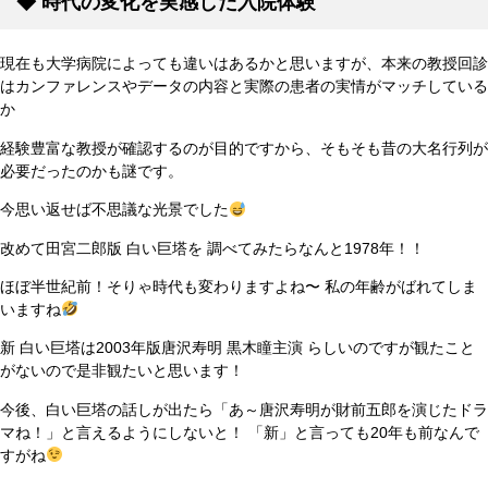
◆
時代の変化を実感した入院体験
現在も大学病院によっても違いはあるかと思いますが、本来の教授回診
はカンファレンスやデータの内容と実際の患者の実情がマッチしている
か
経験豊富な教授が確認するのが目的ですから、そもそも昔の大名行列が
必要だったのかも謎です。
今思い返せば不思議な光景でした
改めて田宮二郎版 白い巨塔を 調べてみたらなんと1978年！！
ほぼ半世紀前！そりゃ時代も変わりますよね〜 私の年齢がばれてしま
いますね
新 白い巨塔は2003年版唐沢寿明 黒木瞳主演 らしいのですが観たこと
がないので是非観たいと思います！
今後、白い巨塔の話しが出たら「あ～唐沢寿明が財前五郎を演じたドラ
マね！」と言えるようにしないと！ 「新」と言っても20年も前なんで
すがね