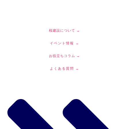
コ
ン
テ
ン
ツ
桜建設について →
に
イベント情報 →
ス
キ
お役立ちコラム →
ッ
プ
よくある質問 →