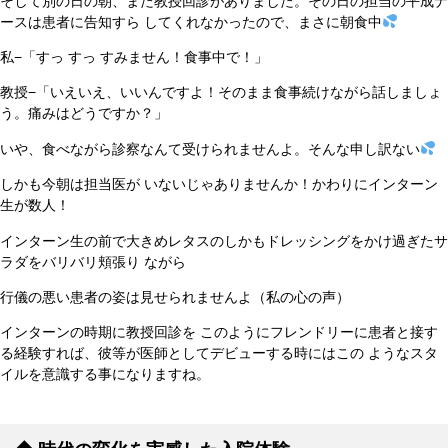
そして別の日の朝、また教授回診がありました。その日の担当の平成ナ
ースは患者に告知すら してくれなかったので、まさに朝食中
私−「すっ すっ すみません！食事中で！」
教授−「いえいえ、いいんですよ！そのまま食事続けながら話しましょ
う。痛みはどうですか？」
いや、食べながら診察なんて受けられませんよ。そんな申し訳ない
しかも今朝は担当医が いないじゃありませんか！かわりにインターン
生が数人！
インターン生の前で大きめレタスのしかもドレッシングをかけ過ぎたサ
ラダをバリバリ頬張り ながら
行儀の悪い患者の姿は見せられませんよ（私の心の声）
インターンの時期に教授回診を このようにフレンドリーに患者と接す
る経験すれば、彼等が医師としてデビューする時にはこの ようなスタ
イルを意識する事になりますね。